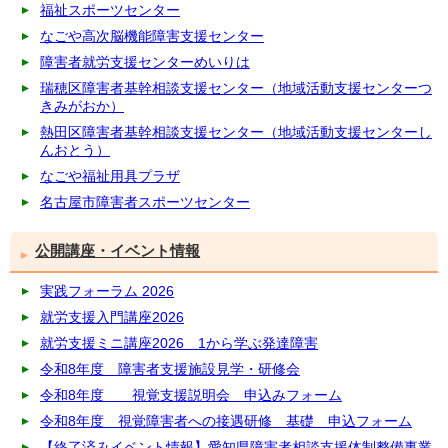
福祉スポーツセンター
なごや高次脳機能障害支援センター
障害者就労支援センターめいりは
瑞穂区障害者基幹相談支援センター（地域活動支援センターつ
きみがおか）
熱田区障害者基幹相談支援センター（地域活動支援センターし
んおとう）
なごや福祉用具プラザ
名古屋市障害者スポーツセンター
公開講座・イベント情報
実践フォーラム 2026
就労支援入門講座2026
就労支援ミニ講座2026 1から学ぶ発達障害
令和8年度 障害者支援施設見学・研修会
令和8年度 視覚支援説明会 申込みフォーム
令和8年度 視覚障害者への接遇研修 基礎 申込フォーム
【終了済みイベント情報】愛知県障害者相談支援体制整備事業