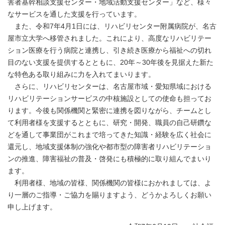
害者基幹相談支援センター・地域活動支援センター」など、様々
なサービスを通した支援を行っています。
また、令和7年4月1日には、リハビリセンター附属病院が、名古
屋市立大学へ移管されました。これにより、高度なリハビリテー
ション医療を行う病院と連携し、引き続き医療から福祉への切れ
目のない支援を提供するとともに、20年～30年後を見据えた新た
な特色ある取り組みに力を入れてまいります。
さらに、リハビリセンターは、名古屋市域・愛知県域における
リハビリテーションサービスの中核施設としての使命も担ってお
ります。今後も関係機関と緊密に連携を図りながら、チームとし
て利用者様を支援するとともに、研究・開発、職員の自己研鑽な
どを通して事業団がこれまで培ってきた知識・経験を広く社会に
還元し、地域支援体制の強化や都市型の障害者リハビリテーショ
ンの推進、障害福祉の普及・啓発にも積極的に取り組んでまいり
ます。
利用者様、地域の皆様、関係機関の皆様におかれましては、よ
り一層のご指導・ご協力を賜りますよう、どうかよろしくお願い
申し上げます。