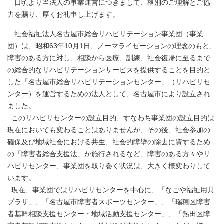
日頃より当法人の事業運営につきまして、格別のご理解とご協
力を賜り、厚くお礼申し上げます。
社会福祉法人名古屋市総合リハビリテーション事業団（事業
団）は、昭和63年10月1日、ノーマライゼーションの理念のもと、
障害のある方に対し、相談から医療、訓練、社会復帰に至るまで
の総合的なリハビリテーションサービスを提供することを目的と
した「名古屋市総合リハビリテーションセンター」（リハビリセ
ンター）を運営するための法人として、名古屋市により設立され
ました。
このリハビリセンターの設立目的、すなわち事業団の設立目的は
現在においても変わることはありませんが、その後、社会参加の
確保及び地域社会における共生、社会的障壁の除去に資するため
の「障害者総合支援法」が施行されるなど、障害のある方々やリ
ハビリセンター、事業団を取り巻く状況は、大きく様変わりして
います。
現在、事業団ではリハビリセンターを中心に、「なごや福祉用具
プラザ」、「名古屋市障害者スポーツセンター」、「瑞穂区障害
者基幹相談支援センター・地域活動支援センター」、「熱田区障