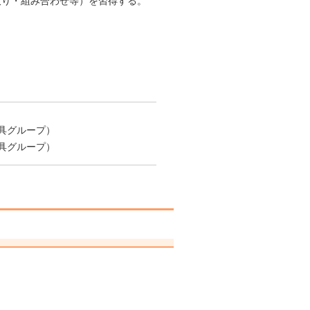
取り・組み合わせ等）を習得する。
助具グループ）
助具グループ）