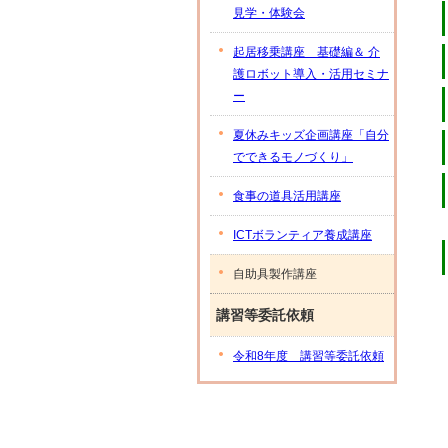
見学・体験会
起居移乗講座 基礎編＆ 介
護ロボット導入・活用セミナ
ー
夏休みキッズ企画講座「自分
でできるモノづくり」
食事の道具活用講座
ICTボランティア養成講座
自助具製作講座
講習等委託依頼
令和8年度 講習等委託依頼