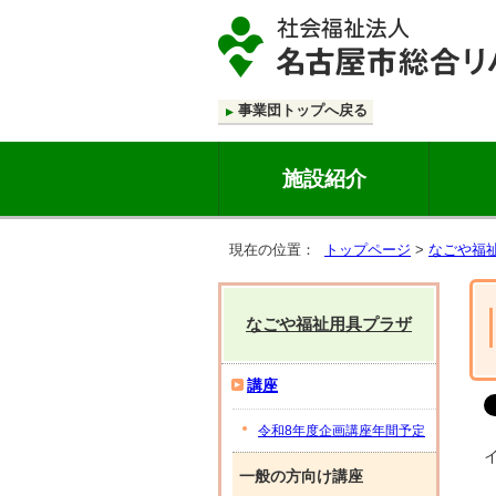
事業団トップへ戻る
施設紹介
現在の位置：
トップページ
>
なごや福
なごや福祉用具プラザ
講座
令和8年度企画講座年間予定
一般の方向け講座