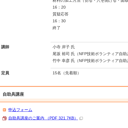
材料の加工方法（切る・穴を開ける・面
16：20
質疑応答
16：30
終了
講師
小寺 岸子 氏
尾坂 裕司 氏（NFP技術ボランティア自
竹中 幸彦 氏（NFP技術ボランティア自
定員
15名（先着順）
自助具講座
申込フォーム
自助具講座のご案内 （PDF 321.7KB）