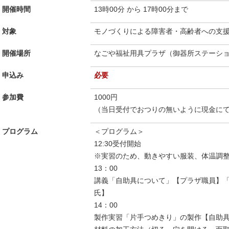
開催時間
13時00分 から 17時00分まで
対象
モノづくりによる障害者・高齢者への支
開催場所
なごや福祉用具プラザ（御器所ステーショ
申込み
必要
参加費
1000円
（当日受付でおつりの無いように現金に
プログラム
＜プログラム＞
12:30受付開始
※実習のため、動きやすい服装、体温調
13：00
講義「自助具について」【プラザ職員】
氏】
14：00
製作実習「片手つめきり」の製作【自助