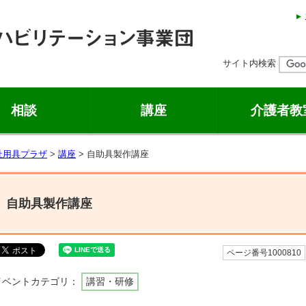
サイト内検索
相談
講座
介護者教
祉用具プラザ
>
講座
> 自助具製作講座
自助具製作講座
ページ番号1000810
イベントカテゴリ：
講習・研修