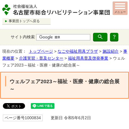
メニュー
事業団トップへ戻る
サイト内検索
現在の位置：
トップページ
>
なごや福祉用具プラザ
>
施設紹介
>
事
業概要
>
介護実習・普及センター
>
福祉用具普及啓発事業
> ウェル
フェア2023～福祉・医療・健康の総合展～
ウェルフェア2023～福祉・医療・健康の総合展
～
ページ番号1000834
更新日 令和5年6月2日