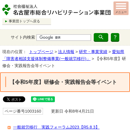
メニュー
事業団トップへ戻る
サイト内検索
現在の位置：
トップページ
>
法人情報
>
研究・事業実績
>
愛知県
「障害者相談支援体制整備事業(一般就労移行)」
> 【令和5年度】研
修会・実践報告会等イベント
【令和5年度】研修会・実践報告会等イベント
ページ番号1003160
更新日 令和8年4月21日
一般就労移行 実践フォーラム2023【R5.8.3】